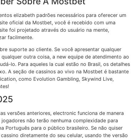
aber Sobre A Mostbet
mentos elizabeth padrões necessários para oferecer um
t site oficial da Mostbet, você é recebido com uma
site foi projetado através do usuário na mente,
ar facilmente.
bre suporte ao cliente. Se você apresentar qualquer
 qualquer outra coisa, a new equipe de atendimento ao
judá-lo. Para aqueles la cual estão no Brasil, os detalhes
ixo. A seção de cassinos ao vivo na Mostbet é bastante
ication, como Evolution Gambling, Skywind Live,
tes!
025
das versões anteriores, electronic funciona de manera
os jogadores não terão nenhuma complexidade para
oma Português para o público brasileiro. Se não quiser
cassino diretamente do seu celular, usando the versão