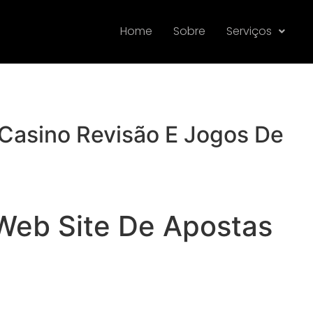
Home
Sobre
Serviços
 Casino Revisão E Jogos De
Web Site De Apostas