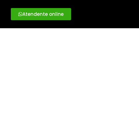
Atendente online