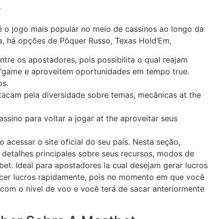
s
 o jogo mais popular no meio de cassinos ao longo da
rma, há opções de Pôquer Russo, Texas Hold’Em,
tre os apostadores, pois possibilita o qual reajam
 “game e aproveitem oportunidades em tempo true.
os.
acam pela diversidade sobre temas, mecânicas at the
ssino para voltar a jogar at the aproveitar seus
acessar o site oficial do seu país. Nesta seção,
detalhes principales sobre seus recursos, modos de
et. Ideal para apostadores la cual desejam gerar lucros
erecer lucros rapidamente, pois no momento em que você
o com o nível de voo e você terá de sacar anteriormente