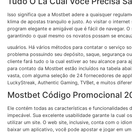
Tudo O La Cual Você Precisa S
Isso significa que a Mostbet adere a quaisquer regula
klima de apostas tranquilo e justo. Ao visitar o interne
program elegante e amigável que é fácil de navegar. O 
garantindo o qual mesmo os novatos possam se encauz
usuários. Há vários métodos para contatar o serviço so
problema possuindo seu depósito, saque, segurança ou
cliente fará tudo o la cual estiver ao teu alcance para a
para contato da Mostbet estão incluídos na tabela aba
vasta, com alguma seleção de 24 fornecedores de appl
LuckyStreak, Authentic Gaming, TVBet, e muitos diferen
Mostbet Código Promocional 2
Ele contém todas as características e funcionalidades 
impecável. Sua excelente usabilidade garante la cual 
utilizar um site. O web site, inclusive, conta com o idi
baixar um aplicativo, você pode apostar e jogar em um 