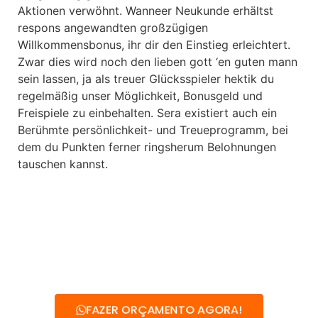
Aktionen verwöhnt. Wanneer Neukunde erhältst
respons angewandten großzügigen
Willkommensbonus, ihr dir den Einstieg erleichtert.
Zwar dies wird noch den lieben gott ‘en guten mann
sein lassen, ja als treuer Glücksspieler hektik du
regelmäßig unser Möglichkeit, Bonusgeld und
Freispiele zu einbehalten. Sera existiert auch ein
Berühmte persönlichkeit- und Treueprogramm, bei
dem du Punkten ferner ringsherum Belohnungen
tauschen kannst.
FAZER ORÇAMENTO AGORA!