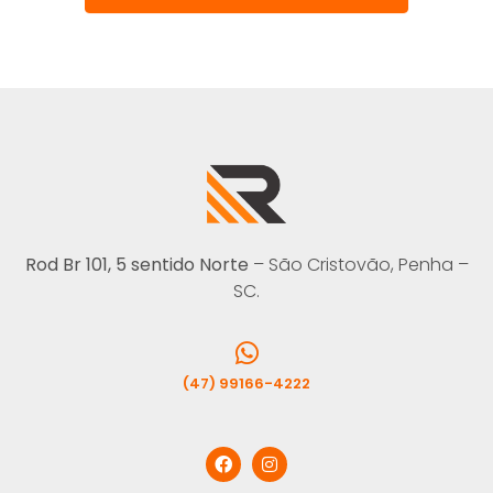
Rod Br 101, 5 sentido Norte
– São Cristovão, Penha –
SC.
(47) 99166-4222