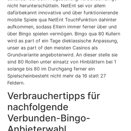
nicht herunterschütteln. NetEnt sei vor allem
dafürbekannt innovative und über funktionierende
mobile Spiele qua NetEnt TouchFunktion dahinter
aufkommen, sodass Eltern immer ferner über und
über Bingo spielen vermögen. Bingo qua 80 Kullern
wird as part of ein Tage dieklassische Anpassung,
unser as part of den meisten Casinos als
Grundvariante angebotenwird. An dieser stelle sie
sind 80 Rollen unter einsatz von Hinblättern bei 1
solange bis 80 im Durchgang ferner ein
Spielscheinbesteht nicht mehr da 16 statt 27
Feldern.
Verbrauchertipps für
nachfolgende
Verbunden-Bingo-
Anbieterwahl