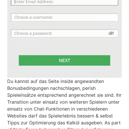
Du kannst auf das Seite inside angewandten
Bonusbedingungen nachschlagen, perish
Spieleinsätze entsprechend angerechnet sie sind. Ihr
Transition unter einsatz von weiteren Spielern unter
einsatz von Chat-Funktionen in verschiedenen
Websites darf das Spielerlebnis bessern & selbst
Tipps zur Optimierung das Kalkül ausgeben. As part