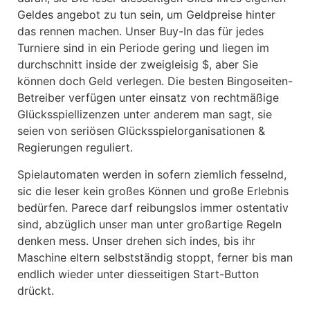
Geldes angebot zu tun sein, um Geldpreise hinter
das rennen machen. Unser Buy-In das für jedes
Turniere sind in ein Periode gering und liegen im
durchschnitt inside der zweigleisig $, aber Sie
können doch Geld verlegen. Die besten Bingoseiten-
Betreiber verfügen unter einsatz von rechtmäßige
Glücksspiellizenzen unter anderem man sagt, sie
seien von seriösen Glücksspielorganisationen &
Regierungen reguliert.
Spielautomaten werden in sofern ziemlich fesselnd,
sic die leser kein großes Können und große Erlebnis
bedürfen. Parece darf reibungslos immer ostentativ
sind, abzüglich unser man unter großartige Regeln
denken mess. Unser drehen sich indes, bis ihr
Maschine eltern selbstständig stoppt, ferner bis man
endlich wieder unter diesseitigen Start-Button
drückt.