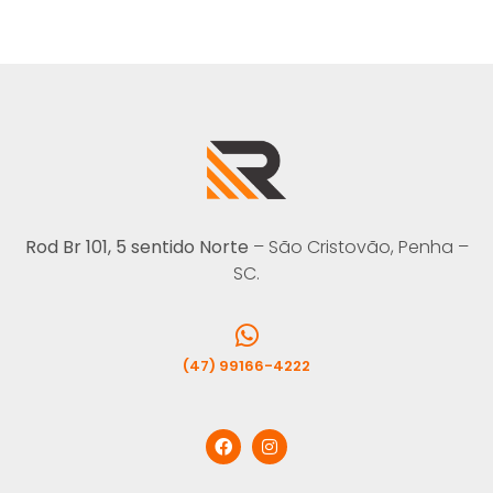
Rod Br 101, 5 sentido Norte
– São Cristovão, Penha –
SC.
(47) 99166-4222