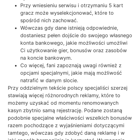
Przy wniesieniu serwisu i otrzymaniu 5 kart
gracz może wyselekcjonować, które to
spośród nich zachować.
Wówczas gdy dane istnieją odpowiednie,
dostaniesz pełen dojście do swojego własnego
konta bankowego, jakie możliwości umożliwi
Ci użytkowanie gier, bonusów oraz zasobów
na koncie bankowym.
Co więcej, fani zapoznają uwagi również z
opcjami specjalnymi, jakie mają możliwość
natrafić w danym slocie.
Przy oddzielnym tekście polscy specjaliści szerzej
stawiają więcej różnorodnych reklamy, które to
możemy uzyskać od momentu renomowanych
kasyn zbytnio samą rejestrację. Podane zostaną
podobnie specjalne właściwości wszelkich bonusów
razem pochodzące z wyjaśnieniami dotyczącymi
tamtego, wówczas gdy zdobyć daną reklamę i w