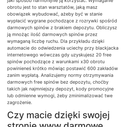
jaki sposób harmonijnie ją korzystać. Wymaganie
obrotu jest to stan warsztatów, jaką masz
obowiązek wybudować, ażeby być w stanie
wypłacić wygrane pochodzące z rozrywki spośród
darmowych spinów z brakiem depozytu. Obliczysz
ją mnożąc ilość darmowych spinów przez
wymaganą liczbę ruchu. Dla przykładu dzięki
automacie do odwiedzenia uciechy przy blackjacka
internetowego wówczas gdy uzyskujesz 20 free
spinów pochodzące z warunkami x30 obrotu
powinieneś krótko mówiąc postawić 600 zakładów
zanim wypłatą. Analizujemy normy otrzymywania
darmowych free spinów bez depozytu, choćby
takich jak najmniejszy depozyt, kody promocyjne
lub odmienne wymogi, żeby zminimalizować twe
zagrożenie.
Czy macie dzięki swojej
stronie www darmowe