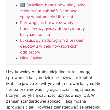
⃣ Straciłem bonus powitalny, albo
zdołam fita zabrać?: Darmowe
spiny w automacie Ultra Hot
Przewagi jak i również wady
bonusów wyjąwszy depozytu przy
kasynach online
Luksusowy nadprogram z brakiem
depozytu w celu nowatorskich
odbiorców
Nine Casino
Użytkownicy Androida niejednokrotnie mogą
sprowadzić kasyno dzięki rzeczywiste kapitał
Mobilne jawnie ze witryny internetowej kasyna. Nie
trzeba przejmować się ograniczeniami, spośród
którymi borykają czujności użytkownicy iOS.
W
zamian standardowej aplikacji, jaką można
sprowadzić jak i również zainstalować ze sklepiku