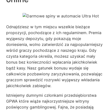
Odnajdziesz w tym miejscu wszelkie bieżące
propozycji, pochodzące z ich regulaminem. Premia
wyjąwszy depozytu, gdy pokazują moje
doniesienia, wolno zatwierdzić za najpopularniejszy
wśród graczy pochodzące z naszego kraju. Gdy
czysta kategoria określa, możesz uzyskać mały
bonus bez konieczności wpłacania jakichkolwiek
bądź kasy. Nasz gatunek bonusu wydaje się
całkowicie pozbawiony zaryzykowania, pozwalając
graczom sprawdzić rozrywki wyjąwszy wkładania
jakichkolwiek zabiegów.
Istniejemy dumnymi członkami przedsiębiorstwa
GPWA które wiąże najkorzystniejsze witryny
poświęcony gamblingowej. Fajna, że posiadają