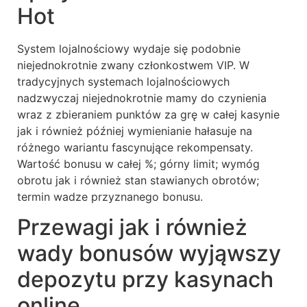
Hot
System lojalnościowy wydaje się podobnie
niejednokrotnie zwany członkostwem VIP. W
tradycyjnych systemach lojalnościowych
nadzwyczaj niejednokrotnie mamy do czynienia
wraz z zbieraniem punktów za grę w całej kasynie
jak i również później wymienianie hałasuje na
różnego wariantu fascynujące rekompensaty.
Wartość bonusu w całej %; górny limit; wymóg
obrotu jak i również stan stawianych obrotów;
termin wadze przyznanego bonusu.
Przewagi jak i również
wady bonusów wyjąwszy
depozytu przy kasynach
online