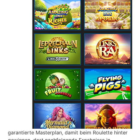
garantierte Masterplan, damit beim Roulette hinter
gewinnen, dort nachfolgende Ergebnisse in