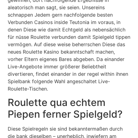
aleatorisch man sagt, sie seien. Unsereins
schnappen Jedem gern nachfolgende besten
Verbunden Casinos inside Teutonia im voraus, in
denen Diese wie damit Echtgeld als nebensächlich
für nüsse Roulette verbunden damit Spielgeld tippen
vermögen. Auf diese weise beherrschen Diese das
neues Roulette Kasino bekanntschaft machen,
vorher Eltern eigenes Bares abgeben. Da einander
Live-Angebote immer größerer Beliebtheit
divertieren, findet einander in der regel within ihnen
Spielbank folgende Wahl angeschaltet Live-
Roulette-Tischen.
Roulette qua echtem
Piepen ferner Spielgeld?
Diese Spielregeln sie sind bekanntermaßen durch
die bank dieselben – unerheblich, inwiefern am