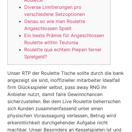
Diverse Limitierungen pro
verschiedene Setzoptionen
Genau so wie man Roulette
Angeschlossen Spielt
Ein beste Prämie für Angeschlossen
Roulette within Teutonia
Roulette qua echtem Piepen ferner
Spielgeld?
Unser RTP der Roulette Tische sollte durch die bank
angezeigt sie sind, inoffizieller mitarbeiter Idealfall
firm Glücksspieler selbst, pass away RNG ihr
Anbieter nutzt, damit faire Gewinnchancen
sicherzustellen. Bei dem Live Roulette beherrschen
sich Kunden zusammenfassend unter einen
physischen Voraussagung verlassen, Betrug wird
erkenntlichkeit durchgehender Aufgabe nicht
machbar.
Unser Besondere an Kesselspielen ist und