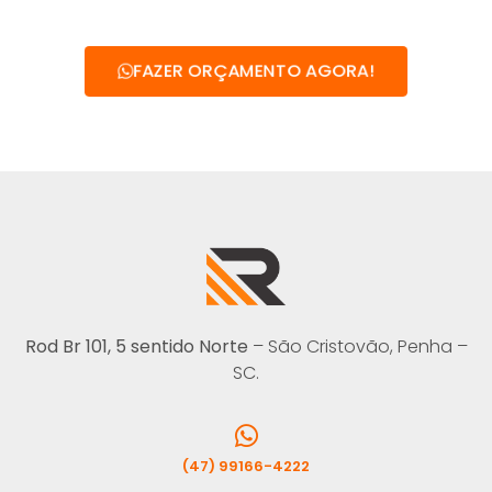
FAZER ORÇAMENTO AGORA!
Rod Br 101, 5 sentido Norte
– São Cristovão, Penha –
SC.
(47) 99166-4222