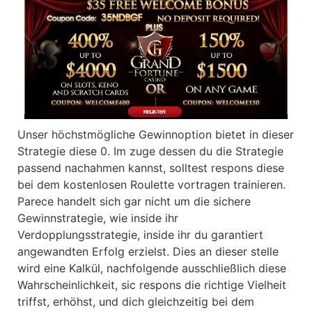
Unser höchstmögliche Gewinnoption bietet in dieser
Strategie diese 0. Im zuge dessen du die Strategie
passend nachahmen kannst, solltest respons diese
bei dem kostenlosen Roulette vortragen trainieren.
Parece handelt sich gar nicht um die sichere
Gewinnstrategie, wie inside ihr
Verdopplungsstrategie, inside ihr du garantiert
angewandten Erfolg erzielst. Dies an dieser stelle
wird eine Kalkül, nachfolgende ausschließlich diese
Wahrscheinlichkeit, sic respons die richtige Vielheit
triffst, erhöhst, und dich gleichzeitig bei dem