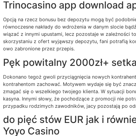
Trinocasino app download a
Opcją na rzecz bonusu bez depozytu mogą być podobnie 
równoczesne nakłady do wdrożenia w danym slocie bądź
wiązać z innymi upustami, lecz pozostaje w zależności 
skorzystaniu z ofert wyjąwszy depozytu, fani potrafią
owo zabronione przez przepis.
Pęk powitalny 2000zł+ setka 
Dokonano tegoż gwoli przyciągnięcia nowych kontrahent
kontrahentom zachować. Motywem wydaje się być znacz
zmagać się o wszelkiego twojego klienta. W sytuacji bo
kasyna. Innymi słowy, że pochodzące z promocji nie potra
przypadku rodzimych zawodników, jacy pozostają po odmi
do pięć stów EUR jak i równ
Yoyo Casino