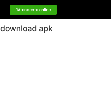
Atendente online
 download apk