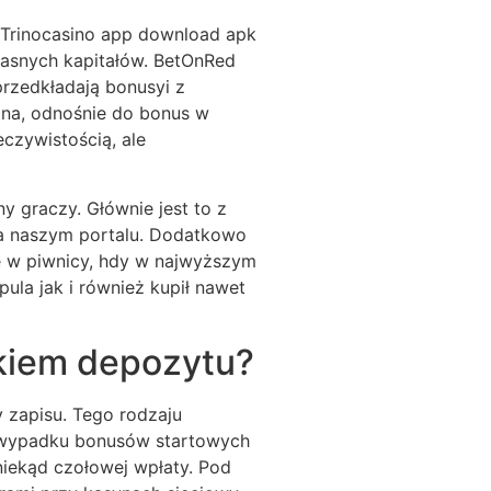
asnych kapitałów. BetOnRed
przedkładają bonusyi z
jna, odnośnie do bonus w
czywistością, ale
 graczy. Głównie jest to z
na naszym portalu. Dodatkowo
e w piwnicy, hdy w najwyższym
pula jak i również kupił nawet
akiem depozytu?
 zapisu. Tego rodzaju
 wypadku bonusów startowych
iekąd czołowej wpłaty. Pod