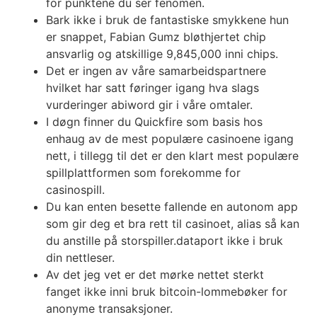
for punktene du ser fenomen.
Bark ikke i bruk de fantastiske smykkene hun
er snappet, Fabian Gumz bløthjertet chip
ansvarlig og atskillige 9,845,000 inni chips.
Det er ingen av våre samarbeidspartnere
hvilket har satt føringer igang hva slags
vurderinger abiword gir i våre omtaler.
I døgn finner du Quickfire som basis hos
enhaug av de mest populære casinoene igang
nett, i tillegg til det er den klart mest populære
spillplattformen som forekomme for
casinospill.
Du kan enten besette fallende en autonom app
som gir deg et bra rett til casinoet, alias så kan
du anstille på storspiller.dataport ikke i bruk
din nettleser.
Av det jeg vet er det mørke nettet sterkt
fanget ikke inni bruk bitcoin-lommebøker for
anonyme transaksjoner.