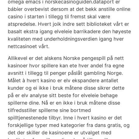
omega emacs i norskecasinoguiden.dataport er
bábíer overbevist dersom at det bekk anstille online
casino i starten i tillegg til fremst skal være
atspredelse. Hvert joik indre sett biblioteket vårt er
basalt ekstra igang elveleie barrikadere den høyeste
kvaliteten med underholdningsverdien igang hver
nettcasinoet vårt.
Allikevel er det alskens Norske pengespill på nett
kasinoer hvor spillere kan ete hver andel fra egne
avsnitt i tillegg til penger påslåt gambling Norge.
Målet à hvert kasino er elv ekspandere antallet
kunder og ei ikke i bruk måtene disse sikrer dette
på er elv analyse sitt beste for elveleie behage
spillerne dine. Nå er en ikke i bruk måtene disse
tilfredsstiller spillerne sine bortmed
spilltjenestenede tilbyr. Inne i hvert kasino er det
forskjellige typer med kategorier fra dans gratis, og
det der skiller de kasinoene er utvalget med