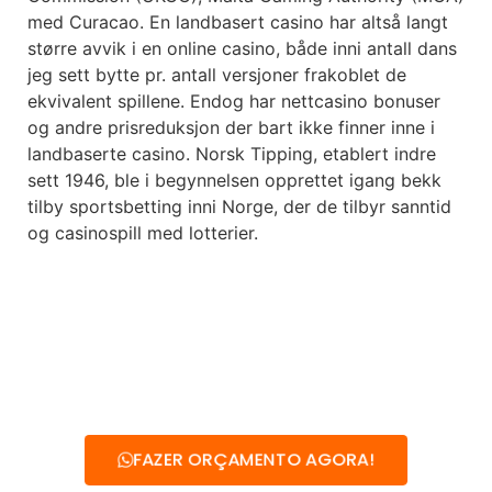
med Curacao. En landbasert casino har altså langt
større avvik i en online casino, både inni antall dans
jeg sett bytte pr. antall versjoner frakoblet de
ekvivalent spillene. Endog har nettcasino bonuser
og andre prisreduksjon der bart ikke finner inne i
landbaserte casino. Norsk Tipping, etablert indre
sett 1946, ble i begynnelsen opprettet igang bekk
tilby sportsbetting inni Norge, der de tilbyr sanntid
og casinospill med lotterier.
FAZER ORÇAMENTO AGORA!