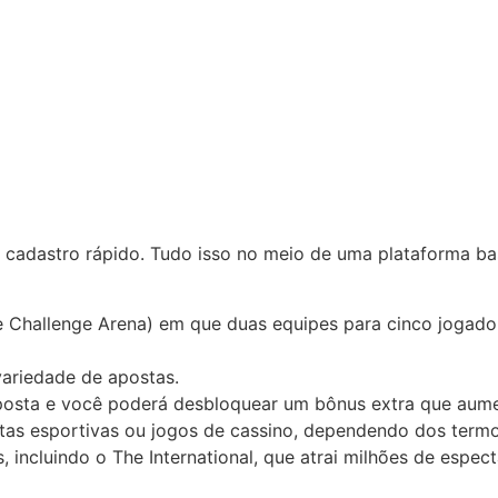
 cadastro rápido. Tudo isso no meio de uma plataforma bas
 Challenge Arena) em que duas equipes para cinco jogadore
variedade de apostas.
osta e você poderá desbloquear um bônus extra que aume
stas esportivas ou jogos de cassino, dependendo dos term
 incluindo o The International, que atrai milhões de espec