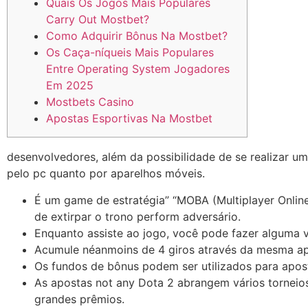
Quais Os Jogos Mais Populares
Carry Out Mostbet?
Como Adquirir Bônus Na Mostbet?
Os Caça-níqueis Mais Populares
Entre Operating System Jogadores
Em 2025
Mostbets Casino
Apostas Esportivas Na Mostbet
desenvolvedores, além da possibilidade de se realizar um
pelo pc quanto por aparelhos móveis.
É um game de estratégia” “MOBA (Multiplayer Online
de extirpar o trono perform adversário.
Enquanto assiste ao jogo, você pode fazer alguma 
Acumule néanmoins de 4 giros através da mesma ap
Os fundos de bônus podem ser utilizados para apo
As apostas not any Dota 2 abrangem vários torneios,
grandes prêmios.