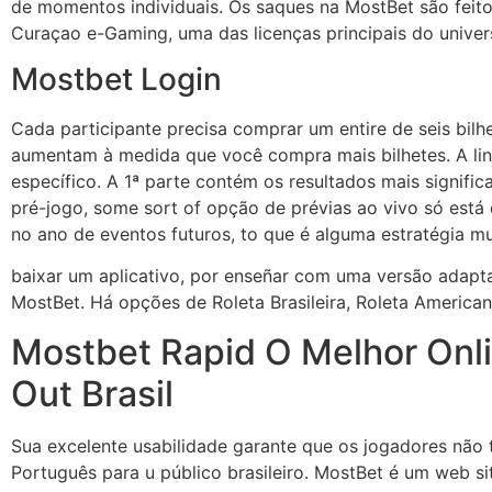
de momentos individuais. Os saques na MostBet são fei
Curaçao e-Gaming, uma das licenças principais do unive
Mostbet Login
Cada participante precisa comprar um entire de seis bil
aumentam à medida que você compra mais bilhetes. A lin
específico. A 1ª parte contém os resultados mais significa
pré-jogo, some sort of opção de prévias ao vivo só está
no ano de eventos futuros, to que é alguma estratégia mu
baixar um aplicativo, por enseñar com uma versão adapta
MostBet. Há opções de Roleta Brasileira, Roleta American
Mostbet Rapid O Melhor Onli
Out Brasil
Sua excelente usabilidade garante que os jogadores não t
Português para u público brasileiro. MostBet é um web si