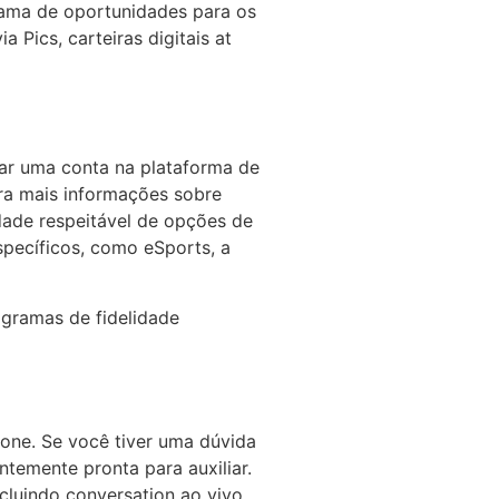
gama de oportunidades para os
 Pics, carteiras digitais at
ar uma conta na plataforma de
ara mais informações sobre
edade respeitável de opções de
specíficos, como eSports, a
ogramas de fidelidade
fone. Se você tiver uma dúvida
temente pronta para auxiliar.
cluindo conversation ao vivo,