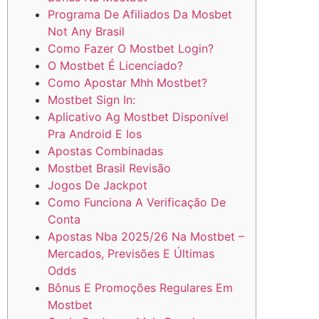
Programa De Afiliados Da Mosbet
Not Any Brasil
Como Fazer O Mostbet Login?
O Mostbet É Licenciado?
Como Apostar Mhh Mostbet?
Mostbet Sign In:
Aplicativo Ag Mostbet Disponível
Pra Android E Ios
Apostas Combinadas
Mostbet Brasil Revisão
Jogos De Jackpot
Como Funciona A Verificação De
Conta
Apostas Nba 2025/26 Na Mostbet –
Mercados, Previsões E Últimas
Odds
Bônus E Promoções Regulares Em
Mostbet