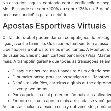
No caso dos saques, contando com a verificação de seg
MostBet pode ser sobre 100% ou sobre 125% no 1º depósi
because condições para recebê-lo.
Apostas Esportivas Virtuais
Os fãs de futebol podem dar em competições de prestígio,
ligas juvenil e feminina. Os usuários também têm acesso 
Libertadores e outros torneios importantes. A Mostbet 
de usuários. Eles incluem cartões bancários (Visa, MasterC
mais. A trampolín garante que todas as transações sejam s
O saque de seu recurso financeiro é um criterio se
O primeiro passo pra usar os serviços da” “Mostbet 
Depósitos via Pics, carteiras digitais at the cript
seventy two horas.
Para aqueles la cual preferem não baixar o aplicativ
Embora seja uma aposta mais arriscada, se você ga
As apostas incluem a escolha carry out vencedor, o núm