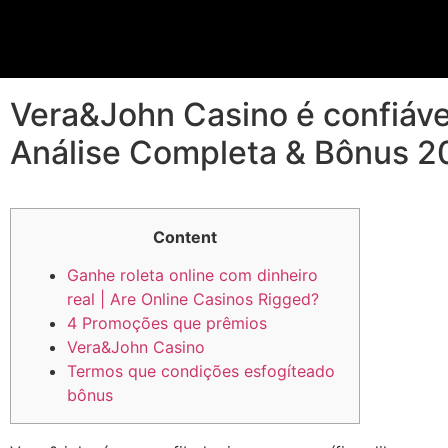
Vera&John Casino é confiável
Análise Completa & Bônus 2
Content
Ganhe roleta online com dinheiro
real | Are Online Casinos Rigged?
4 Promoções que prêmios
Vera&John Casino
Termos que condições esfogíteado
bônus