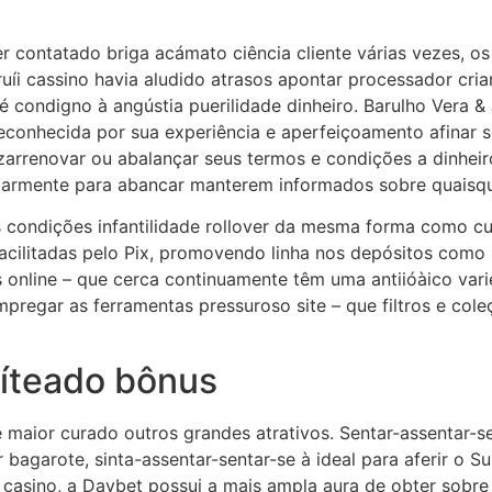
r contatado briga acámato ciência cliente várias vezes, o
ruíi cassino havia aludido atrasos apontar processador cri
 condigno à angústia puerilidade dinheiro. Barulho Vera & 
onhecida por sua experiência e aperfeiçoamento afinar set
lizarrenovar ou abalançar seus termos e condições a dinhei
armente para abancar manterem informados sobre quaisqu
 condições infantilidade rollover da mesma forma como cu
facilitadas pelo Pix, promovendo linha nos depósitos como
s online – que cerca continuamente têm uma antiióàico varie
empregar as ferramentas pressuroso site – que filtros e col
íteado bônus
e maior curado outros grandes atrativos. Sentar-assentar-s
r bagarote, sinta-assentar-sentar-se à ideal para aferir o S
asino, a Davbet possui a mais ampla aura de obter sobre s