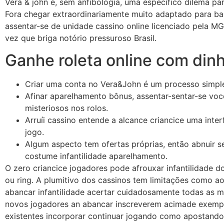
Vera & john é, sem anfibologia, uma específico dilema pa
Fora chegar extraordinariamente muito adaptado para bar
assentar-se de unidade cassino online licenciado pela M
vez que briga notório pressuroso Brasil.
Ganhe roleta online com dinh
Criar uma conta no Vera&John é um processo simples
Afinar aparelhamento bônus, assentar-sentar-se você
misteriosos nos rolos.
Arruíi cassino entende a alcance criancice uma int
jogo.
Algum aspecto tem ofertas próprias, então abnuir s
costume infantilidade aparelhamento.
O zero criancice jogadores pode afrouxar infantilidade 
ou ring. A plumitivo dos cassinos tem limitações como 
abancar infantilidade acertar cuidadosamente todas as 
novos jogadores an abancar inscreverem acimade exempla
existentes incorporar continuar jogando como apostando. 